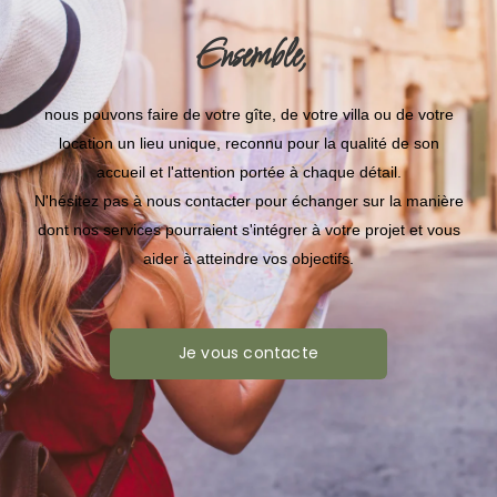
Ensemble,
nous pouvons faire de votre gîte, de votre villa ou de votre
location un lieu unique, reconnu pour la qualité de son
accueil et l'attention portée à chaque détail.
N'hésitez pas à nous contacter pour échanger sur la manière
dont nos services pourraient s'intégrer à votre projet et vous
aider à atteindre vos objectifs.
Je vous contacte