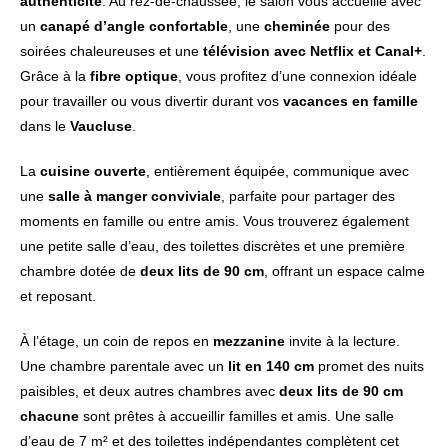
authenticité
. Au rez-de-chaussée, le salon vous accueille avec
un
canapé d’angle confortable
, une
cheminée
pour des
soirées chaleureuses et une
télévision avec Netflix et Canal+
.
Grâce à la
fibre optique
, vous profitez d’une connexion idéale
pour travailler ou vous divertir durant vos
vacances en famille
dans le
Vaucluse
.
La
cuisine ouverte
, entièrement équipée, communique avec
une
salle à manger conviviale
, parfaite pour partager des
moments en famille ou entre amis. Vous trouverez également
une petite salle d’eau, des toilettes discrètes et une première
chambre dotée de
deux lits de 90 cm
, offrant un espace calme
et reposant.
À l’étage, un coin de repos en
mezzanine
invite à la lecture.
Une chambre parentale avec un
lit en 140 cm
promet des nuits
paisibles, et deux autres chambres avec
deux lits de 90 cm
chacune
sont prêtes à accueillir familles et amis. Une salle
d’eau de 7 m² et des toilettes indépendantes complètent cet