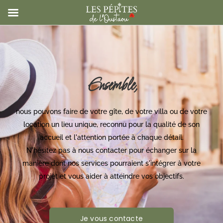
Ensemble,
nous pouvons faire de votre gîte, de votre villa ou de votre
location un lieu unique, reconnu pour la qualité de son
accueil et l'attention portée à chaque détail.
N'hésitez pas à nous contacter pour échanger sur la
manière dont nos services pourraient s'intégrer à votre
projet et vous aider à atteindre vos objectifs.
Je vous contacte